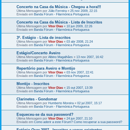
Concerto na Casa da Música - Chegou a hora!!!
Última Mensagem por
Júlio Ferreira
«
25 nov 2009, 22:15
Enviado em
Banda Fórum - Filarmónica Portuguesa
Concerto na Casa da Música - Lista de Inscritos
Última Mensagem por
Vitor Dias
«
10 jun 2009, 22:26
Enviado em
Banda Fórum - Filarmónica Portuguesa
3º. Estágio - Lista de inscritos
Última Mensagem por
Vitor Dias
«
03 abr 2008, 21:24
Enviado em
Banda Fórum - Filarmónica Portuguesa
Estágio/Concerto Aveiro
Última Mensagem por
Albino Magalhães
«
13 nov 2007, 16:42
Enviado em
Banda Fórum - Filarmónica Portuguesa
Repertório para Aveiro e Montijo
Última Mensagem por
Vitor Dias
«
03 nov 2007, 22:41
Enviado em
Banda Fórum - Filarmónica Portuguesa
Montijo - Inscritos
Última Mensagem por
Vitor Dias
«
15 out 2007, 13:39
Enviado em
Banda Fórum - Filarmónica Portuguesa
Clarinetes - Gondomar
Última Mensagem por
Humberto Moreira
«
02 jul 2007, 15:17
Enviado em
Banda Fórum - Filarmónica Portuguesa
Esqueceu-se da sua password?
Última Mensagem por
Vitor Dias
«
24 jun 2007, 21:10
Enviado em
Como aderir a este Fórum? Como recuperar a sua password?
Estágio Ovar 2007 - Inscritos e vagas existentes