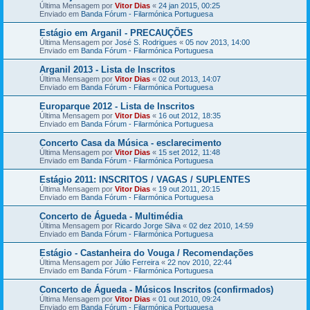
Última Mensagem por
Vitor Dias
«
24 jan 2015, 00:25
Enviado em
Banda Fórum - Filarmónica Portuguesa
Estágio em Arganil - PRECAUÇÕES
Última Mensagem por
José S. Rodrigues
«
05 nov 2013, 14:00
Enviado em
Banda Fórum - Filarmónica Portuguesa
Arganil 2013 - Lista de Inscritos
Última Mensagem por
Vitor Dias
«
02 out 2013, 14:07
Enviado em
Banda Fórum - Filarmónica Portuguesa
Europarque 2012 - Lista de Inscritos
Última Mensagem por
Vitor Dias
«
16 out 2012, 18:35
Enviado em
Banda Fórum - Filarmónica Portuguesa
Concerto Casa da Música - esclarecimento
Última Mensagem por
Vitor Dias
«
15 set 2012, 11:48
Enviado em
Banda Fórum - Filarmónica Portuguesa
Estágio 2011: INSCRITOS / VAGAS / SUPLENTES
Última Mensagem por
Vitor Dias
«
19 out 2011, 20:15
Enviado em
Banda Fórum - Filarmónica Portuguesa
Concerto de Águeda - Multimédia
Última Mensagem por
Ricardo Jorge Silva
«
02 dez 2010, 14:59
Enviado em
Banda Fórum - Filarmónica Portuguesa
Estágio - Castanheira do Vouga / Recomendações
Última Mensagem por
Júlio Ferreira
«
22 nov 2010, 22:44
Enviado em
Banda Fórum - Filarmónica Portuguesa
Concerto de Águeda - Músicos Inscritos (confirmados)
Última Mensagem por
Vitor Dias
«
01 out 2010, 09:24
Enviado em
Banda Fórum - Filarmónica Portuguesa