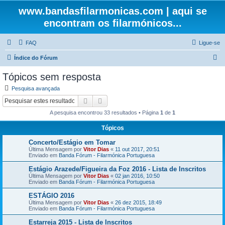
www.bandasfilarmonicas.com | aqui se
encontram os filarmónicos...
FAQ
Ligue-se
P
Índice do Fórum
e
Tópicos sem resposta
s
Pesquisa avançada
q
Pesquisar
Pesquisa avançada
u
A pesquisa encontrou 33 resultados • Página
1
de
1
i
Tópicos
s
Concerto/Estágio em Tomar
a
Última Mensagem por
Vitor Dias
«
11 out 2017, 20:51
r
Enviado em
Banda Fórum - Filarmónica Portuguesa
Estágio Arazede/Figueira da Foz 2016 - Lista de Inscritos
Última Mensagem por
Vitor Dias
«
02 jan 2016, 10:50
Enviado em
Banda Fórum - Filarmónica Portuguesa
ESTÁGIO 2016
Última Mensagem por
Vitor Dias
«
26 dez 2015, 18:49
Enviado em
Banda Fórum - Filarmónica Portuguesa
Estarreja 2015 - Lista de Inscritos