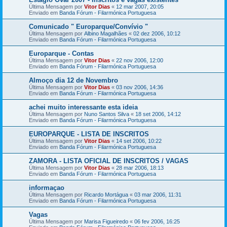
Última Mensagem por
Vitor Dias
«
12 mar 2007, 20:05
Enviado em
Banda Fórum - Filarmónica Portuguesa
Comunicado " Europarque/Convívio "
Última Mensagem por
Albino Magalhães
«
02 dez 2006, 10:12
Enviado em
Banda Fórum - Filarmónica Portuguesa
Europarque - Contas
Última Mensagem por
Vitor Dias
«
22 nov 2006, 12:00
Enviado em
Banda Fórum - Filarmónica Portuguesa
Almoço dia 12 de Novembro
Última Mensagem por
Vitor Dias
«
03 nov 2006, 14:36
Enviado em
Banda Fórum - Filarmónica Portuguesa
achei muito interessante esta ideia
Última Mensagem por
Nuno Santos Silva
«
18 set 2006, 14:12
Enviado em
Banda Fórum - Filarmónica Portuguesa
EUROPARQUE - LISTA DE INSCRITOS
Última Mensagem por
Vitor Dias
«
14 set 2006, 10:22
Enviado em
Banda Fórum - Filarmónica Portuguesa
ZAMORA - LISTA OFICIAL DE INSCRITOS / VAGAS
Última Mensagem por
Vitor Dias
«
28 mar 2006, 18:13
Enviado em
Banda Fórum - Filarmónica Portuguesa
informaçao
Última Mensagem por
Ricardo Mortágua
«
03 mar 2006, 11:31
Enviado em
Banda Fórum - Filarmónica Portuguesa
Vagas
Última Mensagem por
Marisa Figueiredo
«
06 fev 2006, 16:25