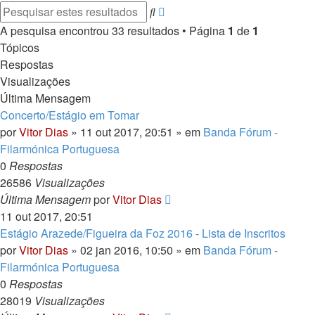
Pesquisa
Pesquisar
avançada
A pesquisa encontrou 33 resultados • Página
1
de
1
Tópicos
Respostas
Visualizações
Última Mensagem
Concerto/Estágio em Tomar
por
Vitor Dias
» 11 out 2017, 20:51 » em
Banda Fórum -
Filarmónica Portuguesa
0
Respostas
26586
Visualizações
Última Mensagem
por
Vitor Dias
11 out 2017, 20:51
Estágio Arazede/Figueira da Foz 2016 - Lista de Inscritos
por
Vitor Dias
» 02 jan 2016, 10:50 » em
Banda Fórum -
Filarmónica Portuguesa
0
Respostas
28019
Visualizações