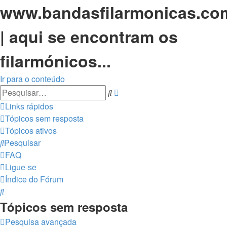
www.bandasfilarmonicas.co
| aqui se encontram os
filarmónicos...
Ir para o conteúdo
Pesquisa
Pesquisar
avançada
Links rápidos
Tópicos sem resposta
Tópicos ativos
Pesquisar
FAQ
Ligue-se
Índice do Fórum
Pesquisar
Tópicos sem resposta
Pesquisa avançada