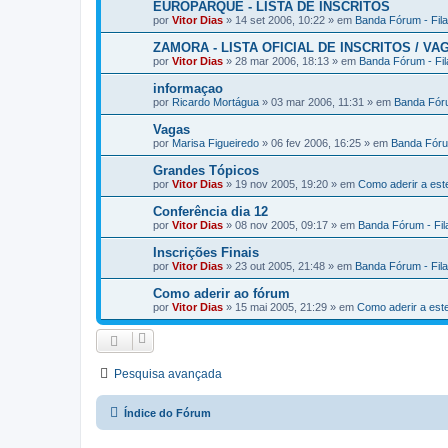
EUROPARQUE - LISTA DE INSCRITOS
por
Vitor Dias
» 14 set 2006, 10:22 » em
Banda Fórum - Fil
ZAMORA - LISTA OFICIAL DE INSCRITOS / VA
por
Vitor Dias
» 28 mar 2006, 18:13 » em
Banda Fórum - Fi
informaçao
por
Ricardo Mortágua
» 03 mar 2006, 11:31 » em
Banda Fóru
Vagas
por
Marisa Figueiredo
» 06 fev 2006, 16:25 » em
Banda Fóru
Grandes Tópicos
por
Vitor Dias
» 19 nov 2005, 19:20 » em
Como aderir a es
Conferência dia 12
por
Vitor Dias
» 08 nov 2005, 09:17 » em
Banda Fórum - Fi
Inscrições Finais
por
Vitor Dias
» 23 out 2005, 21:48 » em
Banda Fórum - Fil
Como aderir ao fórum
por
Vitor Dias
» 15 mai 2005, 21:29 » em
Como aderir a es
Pesquisa avançada
Índice do Fórum