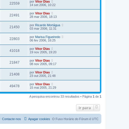
por
Vitor Dias
22559
14 set 2006, 10:22
por
Vitor Dias
22491
28 mar 2006, 18:13
por
Ricardo Mortágua
21450
03 mar 2006, 11:31
por
Marisa Figueiredo
22803
06 fev 2006, 16:25
por
Vitor Dias
41018
19 nov 2005, 19:20
por
Vitor Dias
21847
08 nov 2005, 09:17
por
Vitor Dias
21408
23 out 2005, 21:48
por
Vitor Dias
49478
15 mai 2005, 21:29
A pesquisa encontrou 33 resultados • Página
1
de
1
Ir para
Contacte-nos
Apagar cookies
O Fuso Horário do Fórum é
UTC