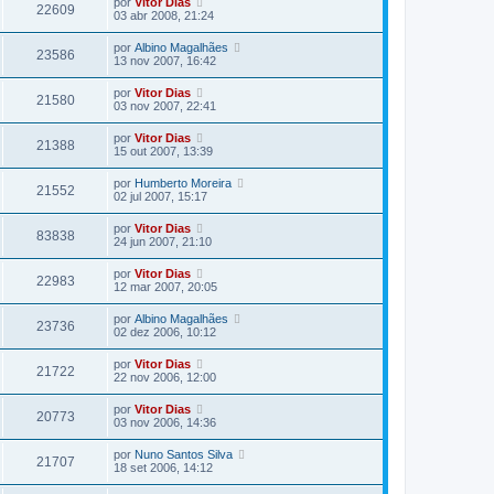
por
Vitor Dias
22609
03 abr 2008, 21:24
por
Albino Magalhães
23586
13 nov 2007, 16:42
por
Vitor Dias
21580
03 nov 2007, 22:41
por
Vitor Dias
21388
15 out 2007, 13:39
por
Humberto Moreira
21552
02 jul 2007, 15:17
por
Vitor Dias
83838
24 jun 2007, 21:10
por
Vitor Dias
22983
12 mar 2007, 20:05
por
Albino Magalhães
23736
02 dez 2006, 10:12
por
Vitor Dias
21722
22 nov 2006, 12:00
por
Vitor Dias
20773
03 nov 2006, 14:36
por
Nuno Santos Silva
21707
18 set 2006, 14:12