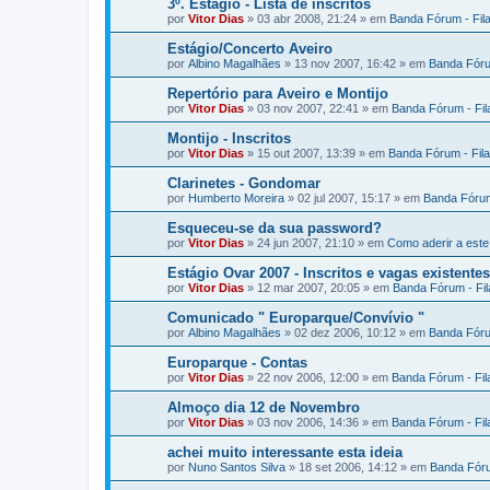
3º. Estágio - Lista de inscritos
por
Vitor Dias
» 03 abr 2008, 21:24 » em
Banda Fórum - Fil
Estágio/Concerto Aveiro
por
Albino Magalhães
» 13 nov 2007, 16:42 » em
Banda Fóru
Repertório para Aveiro e Montijo
por
Vitor Dias
» 03 nov 2007, 22:41 » em
Banda Fórum - Fi
Montijo - Inscritos
por
Vitor Dias
» 15 out 2007, 13:39 » em
Banda Fórum - Fil
Clarinetes - Gondomar
por
Humberto Moreira
» 02 jul 2007, 15:17 » em
Banda Fórum
Esqueceu-se da sua password?
por
Vitor Dias
» 24 jun 2007, 21:10 » em
Como aderir a est
Estágio Ovar 2007 - Inscritos e vagas existentes
por
Vitor Dias
» 12 mar 2007, 20:05 » em
Banda Fórum - Fi
Comunicado " Europarque/Convívio "
por
Albino Magalhães
» 02 dez 2006, 10:12 » em
Banda Fóru
Europarque - Contas
por
Vitor Dias
» 22 nov 2006, 12:00 » em
Banda Fórum - Fi
Almoço dia 12 de Novembro
por
Vitor Dias
» 03 nov 2006, 14:36 » em
Banda Fórum - Fi
achei muito interessante esta ideia
por
Nuno Santos Silva
» 18 set 2006, 14:12 » em
Banda Fóru