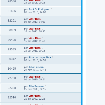
28586
24 jan 2015, 00:25
por
José S. Rodrigues
31426
05 nov 2013, 14:00
por
Vitor Dias
32251
02 out 2013, 14:07
por
Vitor Dias
30989
16 out 2012, 18:35
por
Vitor Dias
30405
15 set 2012, 11:48
por
Vitor Dias
29585
19 out 2011, 20:15
por
Ricardo Jorge Silva
30342
02 dez 2010, 14:59
por
Júlio Ferreira
30465
22 nov 2010, 22:44
por
Vitor Dias
22708
01 out 2010, 09:24
por
Júlio Ferreira
22328
25 nov 2009, 22:15
por
Vitor Dias
22516
10 jun 2009, 22:26