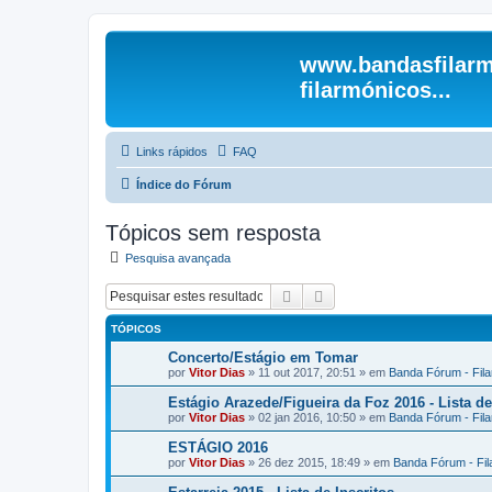
www.bandasfilarm
filarmónicos...
Links rápidos
FAQ
Índice do Fórum
Tópicos sem resposta
Pesquisa avançada
Pesquisar
Pesquisa avançada
TÓPICOS
Concerto/Estágio em Tomar
por
Vitor Dias
» 11 out 2017, 20:51 » em
Banda Fórum - Fil
Estágio Arazede/Figueira da Foz 2016 - Lista de
por
Vitor Dias
» 02 jan 2016, 10:50 » em
Banda Fórum - Fil
ESTÁGIO 2016
por
Vitor Dias
» 26 dez 2015, 18:49 » em
Banda Fórum - Fi