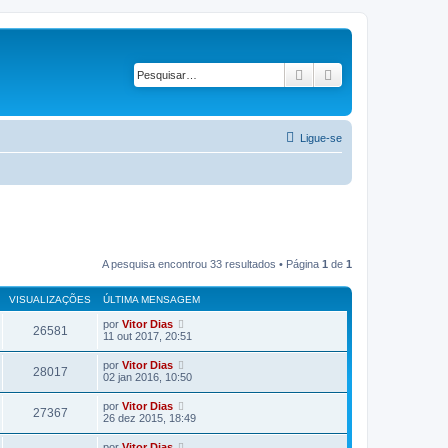
Pesquisar
Pesquisa avançad
Ligue-se
A pesquisa encontrou 33 resultados • Página
1
de
1
VISUALIZAÇÕES
ÚLTIMA MENSAGEM
por
Vitor Dias
26581
11 out 2017, 20:51
por
Vitor Dias
28017
02 jan 2016, 10:50
por
Vitor Dias
27367
26 dez 2015, 18:49
por
Vitor Dias