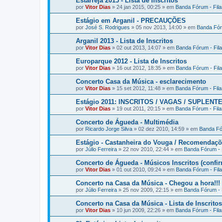
Estarreja 2015 - Lista de Inscritos
por
Vitor Dias
» 24 jan 2015, 00:25 » em
Banda Fórum - Fil
Estágio em Arganil - PRECAUÇÕES
por
José S. Rodrigues
» 05 nov 2013, 14:00 » em
Banda Fór
Arganil 2013 - Lista de Inscritos
por
Vitor Dias
» 02 out 2013, 14:07 » em
Banda Fórum - Fil
Europarque 2012 - Lista de Inscritos
por
Vitor Dias
» 16 out 2012, 18:35 » em
Banda Fórum - Fil
Concerto Casa da Música - esclarecimento
por
Vitor Dias
» 15 set 2012, 11:48 » em
Banda Fórum - Fil
Estágio 2011: INSCRITOS / VAGAS / SUPLENT
por
Vitor Dias
» 19 out 2011, 20:15 » em
Banda Fórum - Fil
Concerto de Águeda - Multimédia
por
Ricardo Jorge Silva
» 02 dez 2010, 14:59 » em
Banda Fó
Estágio - Castanheira do Vouga / Recomendaç
por
Júlio Ferreira
» 22 nov 2010, 22:44 » em
Banda Fórum - 
Concerto de Águeda - Músicos Inscritos (confi
por
Vitor Dias
» 01 out 2010, 09:24 » em
Banda Fórum - Fil
Concerto na Casa da Música - Chegou a hora!!!
por
Júlio Ferreira
» 25 nov 2009, 22:15 » em
Banda Fórum - 
Concerto na Casa da Música - Lista de Inscritos
por
Vitor Dias
» 10 jun 2009, 22:26 » em
Banda Fórum - Fil