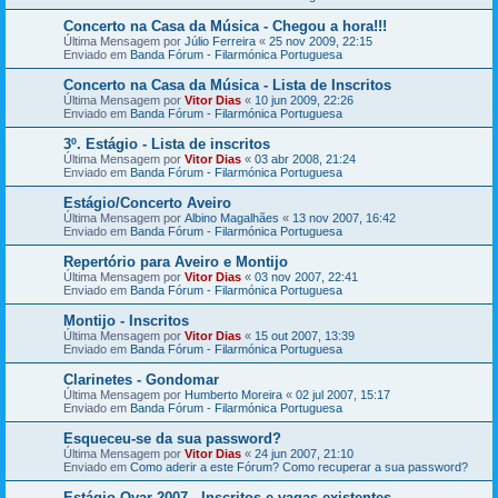
Concerto na Casa da Música - Chegou a hora!!!
Última Mensagem por
Júlio Ferreira
«
25 nov 2009, 22:15
Enviado em
Banda Fórum - Filarmónica Portuguesa
Concerto na Casa da Música - Lista de Inscritos
Última Mensagem por
Vitor Dias
«
10 jun 2009, 22:26
Enviado em
Banda Fórum - Filarmónica Portuguesa
3º. Estágio - Lista de inscritos
Última Mensagem por
Vitor Dias
«
03 abr 2008, 21:24
Enviado em
Banda Fórum - Filarmónica Portuguesa
Estágio/Concerto Aveiro
Última Mensagem por
Albino Magalhães
«
13 nov 2007, 16:42
Enviado em
Banda Fórum - Filarmónica Portuguesa
Repertório para Aveiro e Montijo
Última Mensagem por
Vitor Dias
«
03 nov 2007, 22:41
Enviado em
Banda Fórum - Filarmónica Portuguesa
Montijo - Inscritos
Última Mensagem por
Vitor Dias
«
15 out 2007, 13:39
Enviado em
Banda Fórum - Filarmónica Portuguesa
Clarinetes - Gondomar
Última Mensagem por
Humberto Moreira
«
02 jul 2007, 15:17
Enviado em
Banda Fórum - Filarmónica Portuguesa
Esqueceu-se da sua password?
Última Mensagem por
Vitor Dias
«
24 jun 2007, 21:10
Enviado em
Como aderir a este Fórum? Como recuperar a sua password?
Estágio Ovar 2007 - Inscritos e vagas existentes