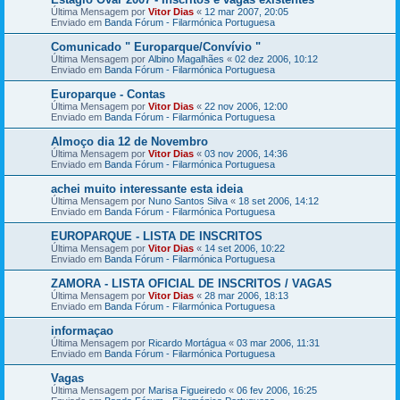
Última Mensagem por
Vitor Dias
«
12 mar 2007, 20:05
Enviado em
Banda Fórum - Filarmónica Portuguesa
Comunicado " Europarque/Convívio "
Última Mensagem por
Albino Magalhães
«
02 dez 2006, 10:12
Enviado em
Banda Fórum - Filarmónica Portuguesa
Europarque - Contas
Última Mensagem por
Vitor Dias
«
22 nov 2006, 12:00
Enviado em
Banda Fórum - Filarmónica Portuguesa
Almoço dia 12 de Novembro
Última Mensagem por
Vitor Dias
«
03 nov 2006, 14:36
Enviado em
Banda Fórum - Filarmónica Portuguesa
achei muito interessante esta ideia
Última Mensagem por
Nuno Santos Silva
«
18 set 2006, 14:12
Enviado em
Banda Fórum - Filarmónica Portuguesa
EUROPARQUE - LISTA DE INSCRITOS
Última Mensagem por
Vitor Dias
«
14 set 2006, 10:22
Enviado em
Banda Fórum - Filarmónica Portuguesa
ZAMORA - LISTA OFICIAL DE INSCRITOS / VAGAS
Última Mensagem por
Vitor Dias
«
28 mar 2006, 18:13
Enviado em
Banda Fórum - Filarmónica Portuguesa
informaçao
Última Mensagem por
Ricardo Mortágua
«
03 mar 2006, 11:31
Enviado em
Banda Fórum - Filarmónica Portuguesa
Vagas
Última Mensagem por
Marisa Figueiredo
«
06 fev 2006, 16:25