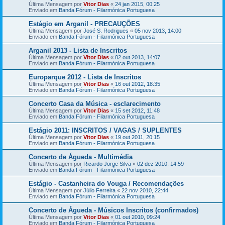
Última Mensagem por
Vitor Dias
«
24 jan 2015, 00:25
Enviado em
Banda Fórum - Filarmónica Portuguesa
Estágio em Arganil - PRECAUÇÕES
Última Mensagem por
José S. Rodrigues
«
05 nov 2013, 14:00
Enviado em
Banda Fórum - Filarmónica Portuguesa
Arganil 2013 - Lista de Inscritos
Última Mensagem por
Vitor Dias
«
02 out 2013, 14:07
Enviado em
Banda Fórum - Filarmónica Portuguesa
Europarque 2012 - Lista de Inscritos
Última Mensagem por
Vitor Dias
«
16 out 2012, 18:35
Enviado em
Banda Fórum - Filarmónica Portuguesa
Concerto Casa da Música - esclarecimento
Última Mensagem por
Vitor Dias
«
15 set 2012, 11:48
Enviado em
Banda Fórum - Filarmónica Portuguesa
Estágio 2011: INSCRITOS / VAGAS / SUPLENTES
Última Mensagem por
Vitor Dias
«
19 out 2011, 20:15
Enviado em
Banda Fórum - Filarmónica Portuguesa
Concerto de Águeda - Multimédia
Última Mensagem por
Ricardo Jorge Silva
«
02 dez 2010, 14:59
Enviado em
Banda Fórum - Filarmónica Portuguesa
Estágio - Castanheira do Vouga / Recomendações
Última Mensagem por
Júlio Ferreira
«
22 nov 2010, 22:44
Enviado em
Banda Fórum - Filarmónica Portuguesa
Concerto de Águeda - Músicos Inscritos (confirmados)
Última Mensagem por
Vitor Dias
«
01 out 2010, 09:24
Enviado em
Banda Fórum - Filarmónica Portuguesa