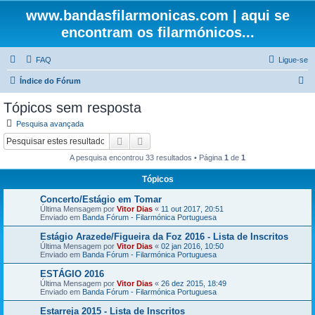
www.bandasfilarmonicas.com | aqui se
encontram os filarmónicos...
FAQ
Ligue-se
P
Índice do Fórum
e
Tópicos sem resposta
s
Pesquisa avançada
q
Pesquisar
Pesquisa avançada
u
A pesquisa encontrou 33 resultados • Página
1
de
1
i
Tópicos
s
Concerto/Estágio em Tomar
a
Última Mensagem por
Vitor Dias
«
11 out 2017, 20:51
r
Enviado em
Banda Fórum - Filarmónica Portuguesa
Estágio Arazede/Figueira da Foz 2016 - Lista de Inscritos
Última Mensagem por
Vitor Dias
«
02 jan 2016, 10:50
Enviado em
Banda Fórum - Filarmónica Portuguesa
ESTÁGIO 2016
Última Mensagem por
Vitor Dias
«
26 dez 2015, 18:49
Enviado em
Banda Fórum - Filarmónica Portuguesa
Estarreja 2015 - Lista de Inscritos