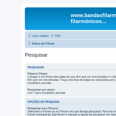
www.bandasfilarm
filarmónicos...
Links rápidos
FAQ
Índice do Fórum
Pesquisar
PESQUISAR
Palavra-Chave:
Coloque
+
em frente das palavras que têm que ser encontradas e co
têm que ser encontradas. Faça uma lista de palavras separadas por
|
resultados parciais.
Pesquisar por autor:
Use * para resultados parciais
OPÇÕES DE PESQUISA
Pesquisar nos Fóruns:
Selecione o Fórum ou os Fóruns em que deseja pesquisar. Para ser ma
Fórum principal do Sub-fórum e marque a opção de pesquisar em Sub