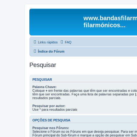
www.bandasfilarm
filarmónicos...
Links rápidos
FAQ
Índice do Fórum
Pesquisar
PESQUISAR
Palavra-Chave:
Coloque
+
em frente das palavras que têm que ser encontradas e co
têm que ser encontradas. Faça uma lista de palavras separadas por
|
resultados parciais.
Pesquisar por autor:
Use * para resultados parciais
OPÇÕES DE PESQUISA
Pesquisar nos Fóruns:
Selecione o Fórum ou os Fóruns em que deseja pesquisar. Para ser ma
Fórum principal do Sub-fórum e marque a opção de pesquisar em Sub