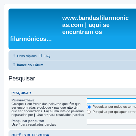
www.bandasfilarmonic
as.com | aqui se
encontram os
filarmónicos...
Links rápidos
FAQ
Índice do Fórum
Pesquisar
PESQUISAR
Palavra-Chave:
Coloque
+
em frente das palavras que têm que
Pesquisar por todos os term
ser encontradas e coloque
-
nas que
não
têm
que ser encontradas. Faça uma lista de palavras
Pesquisar por qualquer term
separadas por
|
. Use o
*
para resultados parciais.
Pesquisar por autor:
Use * para resultados parciais
OPÇÕES DE PESQUISA