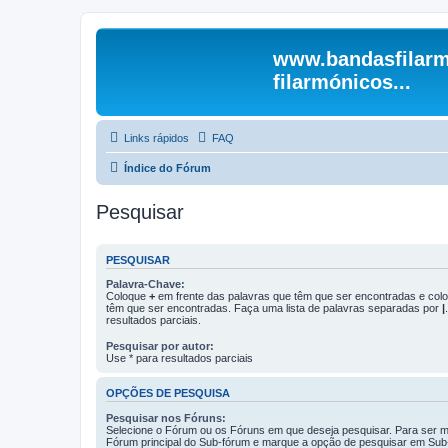
www.bandasfilarm
filarmónicos...
Links rápidos
FAQ
Índice do Fórum
Pesquisar
PESQUISAR
Palavra-Chave:
Coloque
+
em frente das palavras que têm que ser encontradas e co
têm que ser encontradas. Faça uma lista de palavras separadas por
|
resultados parciais.
Pesquisar por autor:
Use * para resultados parciais
OPÇÕES DE PESQUISA
Pesquisar nos Fóruns:
Selecione o Fórum ou os Fóruns em que deseja pesquisar. Para ser ma
Fórum principal do Sub-fórum e marque a opção de pesquisar em Sub