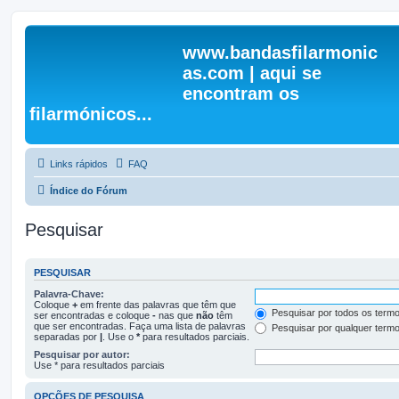
www.bandasfilarmonic
as.com | aqui se
encontram os
filarmónicos...
Links rápidos
FAQ
Índice do Fórum
Pesquisar
PESQUISAR
Palavra-Chave:
Coloque
+
em frente das palavras que têm que
Pesquisar por todos os term
ser encontradas e coloque
-
nas que
não
têm
que ser encontradas. Faça uma lista de palavras
Pesquisar por qualquer term
separadas por
|
. Use o
*
para resultados parciais.
Pesquisar por autor:
Use * para resultados parciais
OPÇÕES DE PESQUISA