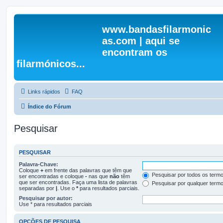
www.bandasfilarmonic
as.com | aqui se
encontram os
filarmónicos...
Links rápidos
FAQ
Índice do Fórum
Pesquisar
PESQUISAR
Palavra-Chave:
Coloque
+
em frente das palavras que têm que
Pesquisar por todos os term
ser encontradas e coloque
-
nas que
não
têm
que ser encontradas. Faça uma lista de palavras
Pesquisar por qualquer term
separadas por
|
. Use o
*
para resultados parciais.
Pesquisar por autor:
Use * para resultados parciais
OPÇÕES DE PESQUISA