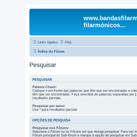
www.bandasfilarm
filarmónicos...
Links rápidos
FAQ
Índice do Fórum
Pesquisar
PESQUISAR
Palavra-Chave:
Coloque
+
em frente das palavras que têm que ser encontradas e co
têm que ser encontradas. Faça uma lista de palavras separadas por
|
resultados parciais.
Pesquisar por autor:
Use * para resultados parciais
OPÇÕES DE PESQUISA
Pesquisar nos Fóruns:
Selecione o Fórum ou os Fóruns em que deseja pesquisar. Para ser ma
Fórum principal do Sub-fórum e marque a opção de pesquisar em Sub