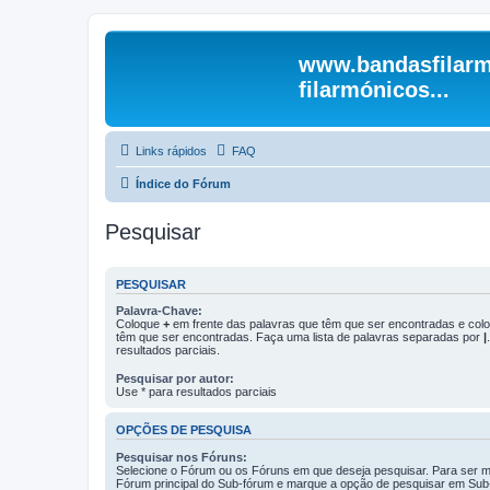
www.bandasfilarm
filarmónicos...
Links rápidos
FAQ
Índice do Fórum
Pesquisar
PESQUISAR
Palavra-Chave:
Coloque
+
em frente das palavras que têm que ser encontradas e co
têm que ser encontradas. Faça uma lista de palavras separadas por
|
resultados parciais.
Pesquisar por autor:
Use * para resultados parciais
OPÇÕES DE PESQUISA
Pesquisar nos Fóruns:
Selecione o Fórum ou os Fóruns em que deseja pesquisar. Para ser ma
Fórum principal do Sub-fórum e marque a opção de pesquisar em Sub