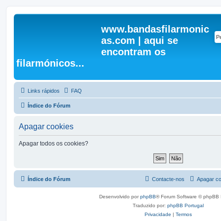
www.bandasfilarmonic
as.com | aqui se
encontram os
filarmónicos...
Links rápidos
FAQ
Índice do Fórum
Apagar cookies
Apagar todos os cookies?
Índice do Fórum
Contacte-nos
Apagar co
Desenvolvido por
phpBB
® Forum Software © phpBB 
Traduzido por:
phpBB Portugal
Privacidade
|
Termos