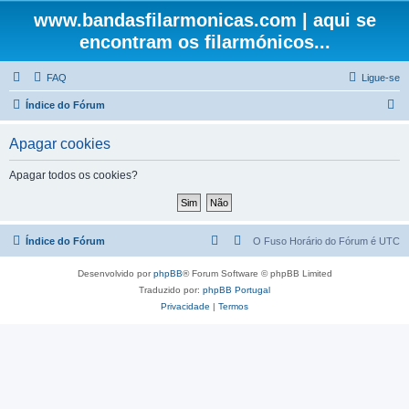
www.bandasfilarmonicas.com | aqui se
encontram os filarmónicos...
FAQ
Ligue-se
P
Índice do Fórum
e
Apagar cookies
s
q
Apagar todos os cookies?
u
i
s
Índice do Fórum
O Fuso Horário do Fórum é
UTC
a
Desenvolvido por
phpBB
® Forum Software © phpBB Limited
r
Traduzido por:
phpBB Portugal
Privacidade
|
Termos