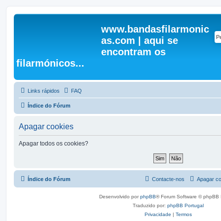
www.bandasfilarmonic
as.com | aqui se
encontram os
filarmónicos...
Links rápidos
FAQ
Índice do Fórum
Apagar cookies
Apagar todos os cookies?
Índice do Fórum
Contacte-nos
Apagar co
Desenvolvido por
phpBB
® Forum Software © phpBB 
Traduzido por:
phpBB Portugal
Privacidade
|
Termos