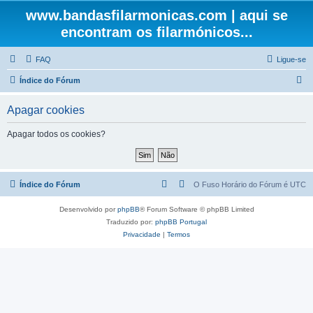
www.bandasfilarmonicas.com | aqui se
encontram os filarmónicos...
FAQ
Ligue-se
P
Índice do Fórum
e
Apagar cookies
s
q
Apagar todos os cookies?
u
i
s
Índice do Fórum
O Fuso Horário do Fórum é
UTC
a
Desenvolvido por
phpBB
® Forum Software © phpBB Limited
r
Traduzido por:
phpBB Portugal
Privacidade
|
Termos