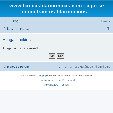
www.bandasfilarmonicas.com | aqui se
encontram os filarmónicos...
FAQ
Ligue-se
P
Índice do Fórum
e
Apagar cookies
s
q
Apagar todos os cookies?
u
i
s
Índice do Fórum
O Fuso Horário do Fórum é
UTC
a
Desenvolvido por
phpBB
® Forum Software © phpBB Limited
r
Traduzido por:
phpBB Portugal
Privacidade
|
Termos