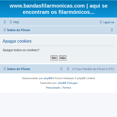
www.bandasfilarmonicas.com | aqui se
encontram os filarmónicos...
FAQ
Ligue-se
P
Índice do Fórum
e
Apagar cookies
s
q
Apagar todos os cookies?
u
i
s
Índice do Fórum
O Fuso Horário do Fórum é
UTC
a
Desenvolvido por
phpBB
® Forum Software © phpBB Limited
r
Traduzido por:
phpBB Portugal
Privacidade
|
Termos