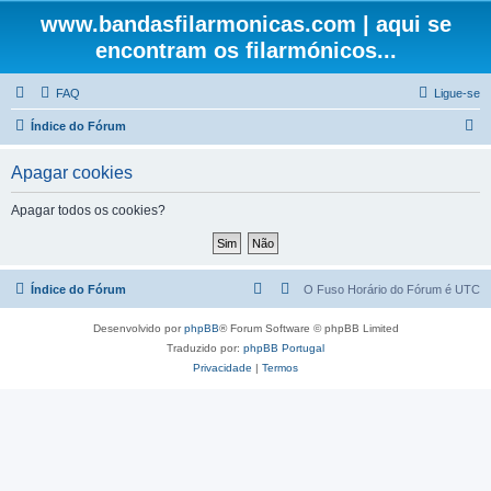
www.bandasfilarmonicas.com | aqui se
encontram os filarmónicos...
FAQ
Ligue-se
P
Índice do Fórum
e
Apagar cookies
s
q
Apagar todos os cookies?
u
i
s
Índice do Fórum
O Fuso Horário do Fórum é
UTC
a
Desenvolvido por
phpBB
® Forum Software © phpBB Limited
r
Traduzido por:
phpBB Portugal
Privacidade
|
Termos