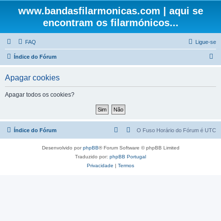
www.bandasfilarmonicas.com | aqui se
encontram os filarmónicos...
FAQ
Ligue-se
P
Índice do Fórum
e
Apagar cookies
s
q
Apagar todos os cookies?
u
i
s
Índice do Fórum
O Fuso Horário do Fórum é
UTC
a
Desenvolvido por
phpBB
® Forum Software © phpBB Limited
r
Traduzido por:
phpBB Portugal
Privacidade
|
Termos