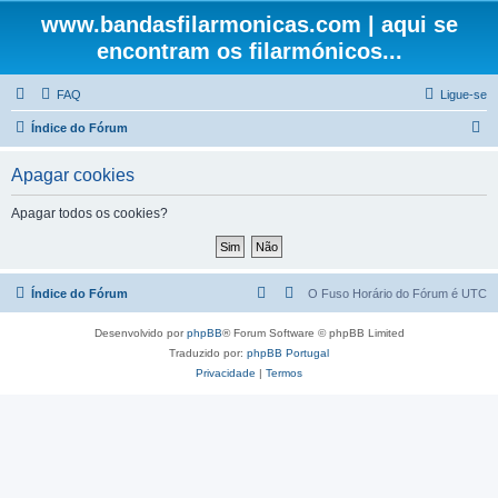
www.bandasfilarmonicas.com | aqui se
encontram os filarmónicos...
FAQ
Ligue-se
P
Índice do Fórum
e
Apagar cookies
s
q
Apagar todos os cookies?
u
i
s
Índice do Fórum
O Fuso Horário do Fórum é
UTC
a
Desenvolvido por
phpBB
® Forum Software © phpBB Limited
r
Traduzido por:
phpBB Portugal
Privacidade
|
Termos