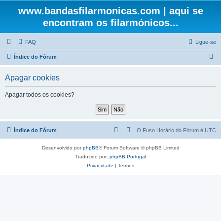
www.bandasfilarmonicas.com | aqui se
encontram os filarmónicos...
FAQ
Ligue-se
P
Índice do Fórum
e
Apagar cookies
s
q
Apagar todos os cookies?
u
i
s
Índice do Fórum
O Fuso Horário do Fórum é
UTC
a
Desenvolvido por
phpBB
® Forum Software © phpBB Limited
r
Traduzido por:
phpBB Portugal
Privacidade
|
Termos