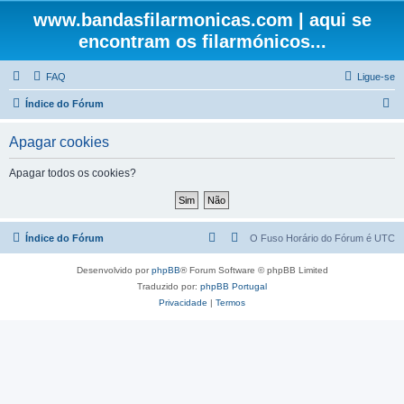
www.bandasfilarmonicas.com | aqui se
encontram os filarmónicos...
FAQ
Ligue-se
P
Índice do Fórum
e
Apagar cookies
s
q
Apagar todos os cookies?
u
i
s
Índice do Fórum
O Fuso Horário do Fórum é
UTC
a
Desenvolvido por
phpBB
® Forum Software © phpBB Limited
r
Traduzido por:
phpBB Portugal
Privacidade
|
Termos