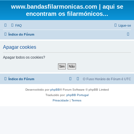
www.bandasfilarmonicas.com | aqui se
encontram os filarmónicos...
FAQ
Ligue-se
P
Índice do Fórum
e
Apagar cookies
s
q
Apagar todos os cookies?
u
i
s
Índice do Fórum
O Fuso Horário do Fórum é
UTC
a
Desenvolvido por
phpBB
® Forum Software © phpBB Limited
r
Traduzido por:
phpBB Portugal
Privacidade
|
Termos