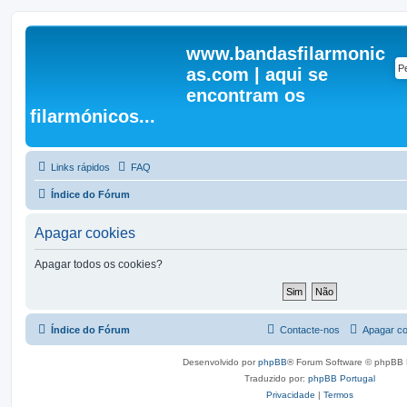
www.bandasfilarmonic
as.com | aqui se
encontram os
filarmónicos...
Links rápidos
FAQ
Índice do Fórum
Apagar cookies
Apagar todos os cookies?
Índice do Fórum
Contacte-nos
Apagar co
Desenvolvido por
phpBB
® Forum Software © phpBB 
Traduzido por:
phpBB Portugal
Privacidade
|
Termos