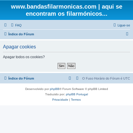
www.bandasfilarmonicas.com | aqui se
encontram os filarmónicos...
FAQ
Ligue-se
P
Índice do Fórum
e
Apagar cookies
s
q
Apagar todos os cookies?
u
i
s
Índice do Fórum
O Fuso Horário do Fórum é
UTC
a
Desenvolvido por
phpBB
® Forum Software © phpBB Limited
r
Traduzido por:
phpBB Portugal
Privacidade
|
Termos