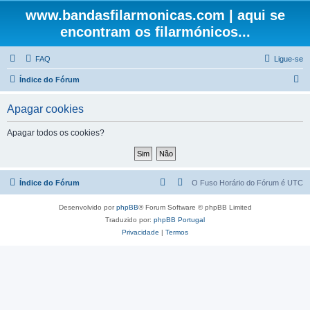
www.bandasfilarmonicas.com | aqui se
encontram os filarmónicos...
FAQ
Ligue-se
P
Índice do Fórum
e
Apagar cookies
s
q
Apagar todos os cookies?
u
i
s
Índice do Fórum
O Fuso Horário do Fórum é
UTC
a
Desenvolvido por
phpBB
® Forum Software © phpBB Limited
r
Traduzido por:
phpBB Portugal
Privacidade
|
Termos