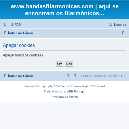
www.bandasfilarmonicas.com | aqui se
encontram os filarmónicos...
FAQ
Ligue-se
P
Índice do Fórum
e
Apagar cookies
s
q
Apagar todos os cookies?
u
i
s
Índice do Fórum
O Fuso Horário do Fórum é
UTC
a
Desenvolvido por
phpBB
® Forum Software © phpBB Limited
r
Traduzido por:
phpBB Portugal
Privacidade
|
Termos