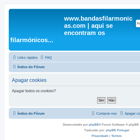
www.bandasfilarmonic
as.com | aqui se
encontram os
filarmónicos...
Links rápidos
FAQ
Índice do Fórum
Apagar cookies
Apagar todos os cookies?
Índice do Fórum
Contacte-nos
Apagar co
Desenvolvido por
phpBB
® Forum Software © phpBB 
Traduzido por:
phpBB Portugal
Privacidade
|
Termos