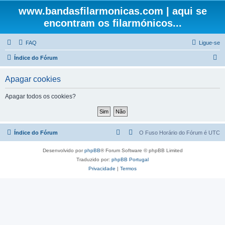
www.bandasfilarmonicas.com | aqui se
encontram os filarmónicos...
FAQ
Ligue-se
P
Índice do Fórum
e
Apagar cookies
s
q
Apagar todos os cookies?
u
i
s
Índice do Fórum
O Fuso Horário do Fórum é
UTC
a
Desenvolvido por
phpBB
® Forum Software © phpBB Limited
r
Traduzido por:
phpBB Portugal
Privacidade
|
Termos