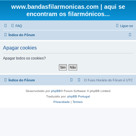
www.bandasfilarmonicas.com | aqui se
encontram os filarmónicos...
FAQ
Ligue-se
P
Índice do Fórum
e
Apagar cookies
s
q
Apagar todos os cookies?
u
i
s
Índice do Fórum
O Fuso Horário do Fórum é
UTC
a
Desenvolvido por
phpBB
® Forum Software © phpBB Limited
r
Traduzido por:
phpBB Portugal
Privacidade
|
Termos