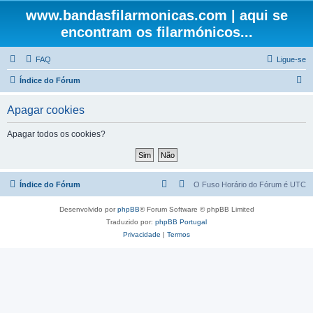
www.bandasfilarmonicas.com | aqui se
encontram os filarmónicos...
FAQ
Ligue-se
P
Índice do Fórum
e
Apagar cookies
s
q
Apagar todos os cookies?
u
i
s
Índice do Fórum
O Fuso Horário do Fórum é
UTC
a
Desenvolvido por
phpBB
® Forum Software © phpBB Limited
r
Traduzido por:
phpBB Portugal
Privacidade
|
Termos