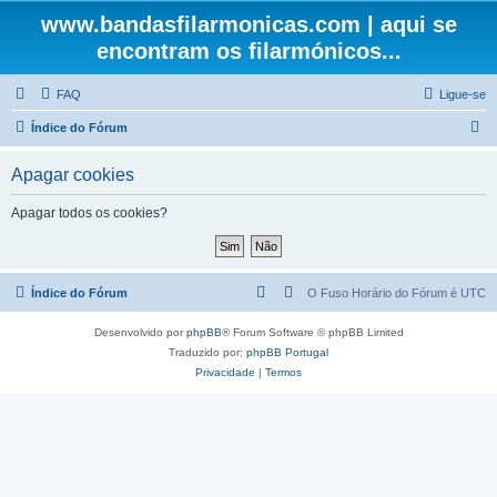
www.bandasfilarmonicas.com | aqui se
encontram os filarmónicos...
FAQ
Ligue-se
P
Índice do Fórum
e
Apagar cookies
s
q
Apagar todos os cookies?
u
i
s
Índice do Fórum
O Fuso Horário do Fórum é
UTC
a
Desenvolvido por
phpBB
® Forum Software © phpBB Limited
r
Traduzido por:
phpBB Portugal
Privacidade
|
Termos