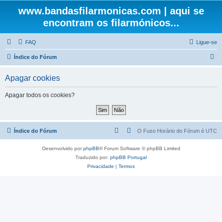
www.bandasfilarmonicas.com | aqui se
encontram os filarmónicos...
FAQ
Ligue-se
P
Índice do Fórum
e
Apagar cookies
s
q
Apagar todos os cookies?
u
i
s
Índice do Fórum
O Fuso Horário do Fórum é
UTC
a
Desenvolvido por
phpBB
® Forum Software © phpBB Limited
r
Traduzido por:
phpBB Portugal
Privacidade
|
Termos