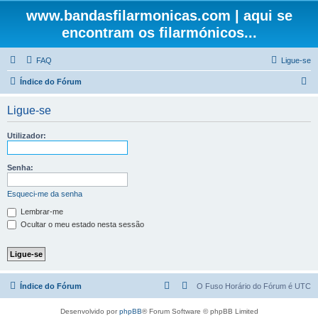
www.bandasfilarmonicas.com | aqui se
encontram os filarmónicos...
FAQ
Ligue-se
P
Índice do Fórum
e
Ligue-se
s
q
Utilizador:
u
i
Senha:
s
Esqueci-me da senha
a
Lembrar-me
r
Ocultar o meu estado nesta sessão
Índice do Fórum
O Fuso Horário do Fórum é
UTC
Desenvolvido por
phpBB
® Forum Software © phpBB Limited