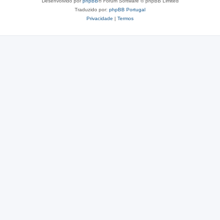
Desenvolvido por
phpBB
® Forum Software © phpBB Limited
Traduzido por:
phpBB Portugal
Privacidade
|
Termos