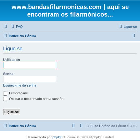
www.bandasfilarmonicas.com | aqui se
encontram os filarmónicos...
FAQ
Ligue-se
P
Índice do Fórum
e
Ligue-se
s
q
Utilizador:
u
i
Senha:
s
Esqueci-me da senha
a
Lembrar-me
r
Ocultar o meu estado nesta sessão
Índice do Fórum
O Fuso Horário do Fórum é
UTC
Desenvolvido por
phpBB
® Forum Software © phpBB Limited