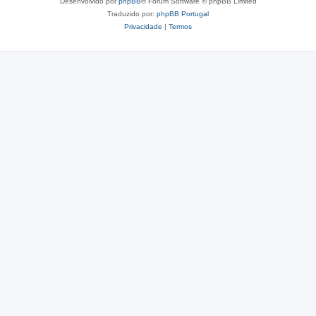
Desenvolvido por
phpBB
® Forum Software © phpBB Limited
Traduzido por:
phpBB Portugal
Privacidade
|
Termos