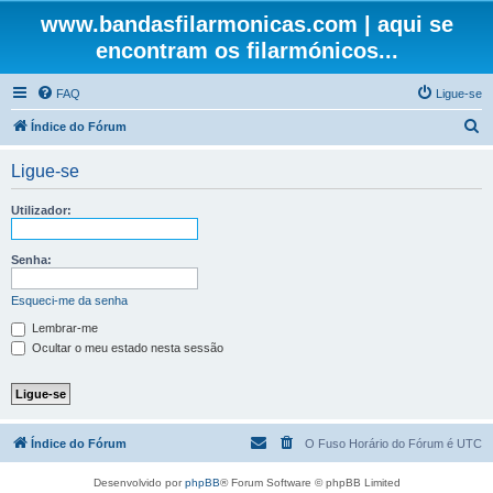
www.bandasfilarmonicas.com | aqui se
encontram os filarmónicos...
FAQ
Ligue-se
P
Índice do Fórum
e
Ligue-se
s
q
Utilizador:
u
i
Senha:
s
Esqueci-me da senha
a
Lembrar-me
r
Ocultar o meu estado nesta sessão
Índice do Fórum
O Fuso Horário do Fórum é
UTC
Desenvolvido por
phpBB
® Forum Software © phpBB Limited