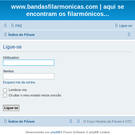
www.bandasfilarmonicas.com | aqui se
encontram os filarmónicos...
FAQ
Ligue-se
P
Índice do Fórum
e
Ligue-se
s
q
Utilizador:
u
i
Senha:
s
Esqueci-me da senha
a
Lembrar-me
r
Ocultar o meu estado nesta sessão
Índice do Fórum
O Fuso Horário do Fórum é
UTC
Desenvolvido por
phpBB
® Forum Software © phpBB Limited