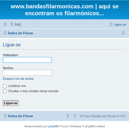
www.bandasfilarmonicas.com | aqui se
encontram os filarmónicos...
FAQ
Ligue-se
P
Índice do Fórum
e
Ligue-se
s
q
Utilizador:
u
i
Senha:
s
Esqueci-me da senha
a
Lembrar-me
r
Ocultar o meu estado nesta sessão
Índice do Fórum
O Fuso Horário do Fórum é
UTC
Desenvolvido por
phpBB
® Forum Software © phpBB Limited