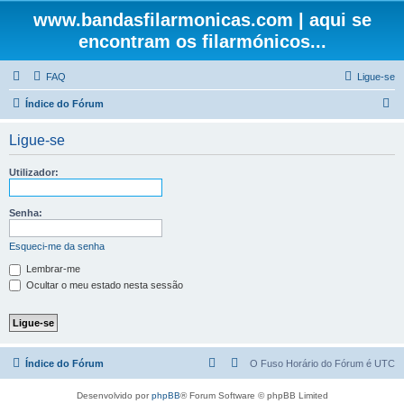
www.bandasfilarmonicas.com | aqui se
encontram os filarmónicos...
FAQ
Ligue-se
P
Índice do Fórum
e
Ligue-se
s
q
Utilizador:
u
i
Senha:
s
Esqueci-me da senha
a
Lembrar-me
r
Ocultar o meu estado nesta sessão
Índice do Fórum
O Fuso Horário do Fórum é
UTC
Desenvolvido por
phpBB
® Forum Software © phpBB Limited