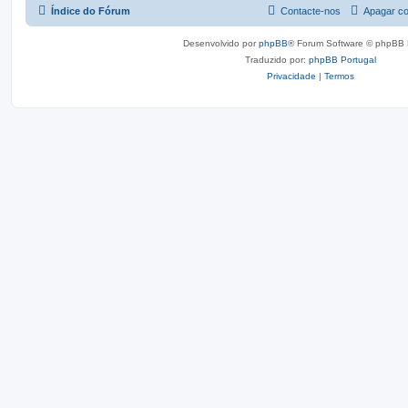
Índice do Fórum
Contacte-nos
Apagar co
Desenvolvido por
phpBB
® Forum Software © phpBB 
Traduzido por:
phpBB Portugal
Privacidade
|
Termos