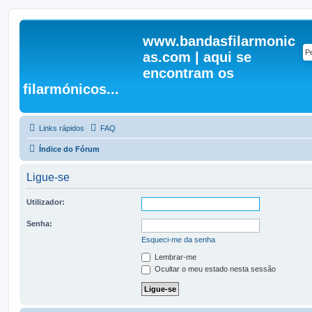
www.bandasfilarmonic
as.com | aqui se
encontram os
filarmónicos...
Links rápidos
FAQ
Índice do Fórum
Ligue-se
Utilizador:
Senha:
Esqueci-me da senha
Lembrar-me
Ocultar o meu estado nesta sessão