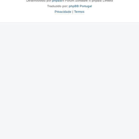
Desenvolvido por
phpBB
® Forum Software © phpBB Limited
Traduzido por:
phpBB Portugal
Privacidade
|
Termos