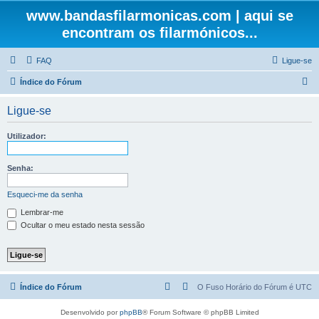
www.bandasfilarmonicas.com | aqui se
encontram os filarmónicos...
FAQ
Ligue-se
P
Índice do Fórum
e
Ligue-se
s
q
Utilizador:
u
i
Senha:
s
Esqueci-me da senha
a
Lembrar-me
r
Ocultar o meu estado nesta sessão
Índice do Fórum
O Fuso Horário do Fórum é
UTC
Desenvolvido por
phpBB
® Forum Software © phpBB Limited