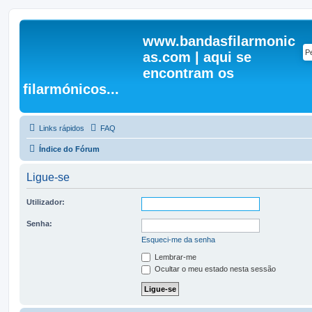
www.bandasfilarmonic
as.com | aqui se
encontram os
filarmónicos...
Links rápidos
FAQ
Índice do Fórum
Ligue-se
Utilizador:
Senha:
Esqueci-me da senha
Lembrar-me
Ocultar o meu estado nesta sessão