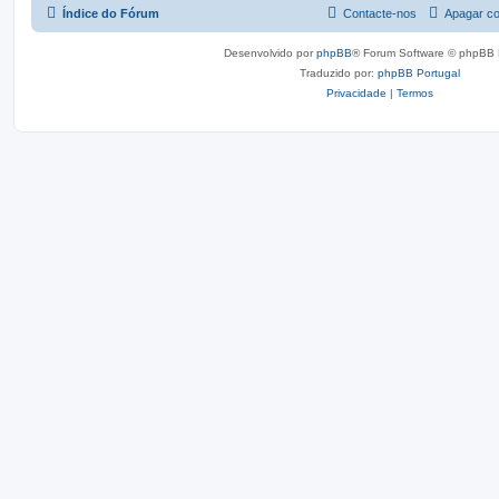
Índice do Fórum
Contacte-nos
Apagar co
Desenvolvido por
phpBB
® Forum Software © phpBB 
Traduzido por:
phpBB Portugal
Privacidade
|
Termos