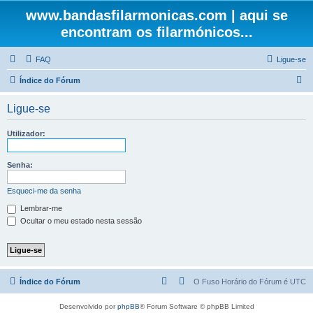
www.bandasfilarmonicas.com | aqui se
encontram os filarmónicos...
FAQ
Ligue-se
P
Índice do Fórum
e
Ligue-se
s
q
Utilizador:
u
i
Senha:
s
Esqueci-me da senha
a
Lembrar-me
r
Ocultar o meu estado nesta sessão
Índice do Fórum
O Fuso Horário do Fórum é
UTC
Desenvolvido por
phpBB
® Forum Software © phpBB Limited