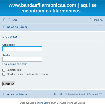
www.bandasfilarmonicas.com | aqui se
encontram os filarmónicos...
FAQ
Ligue-se
P
Índice do Fórum
e
Ligue-se
s
q
Utilizador:
u
i
Senha:
s
Esqueci-me da senha
a
Lembrar-me
r
Ocultar o meu estado nesta sessão
Índice do Fórum
O Fuso Horário do Fórum é
UTC
Desenvolvido por
phpBB
® Forum Software © phpBB Limited