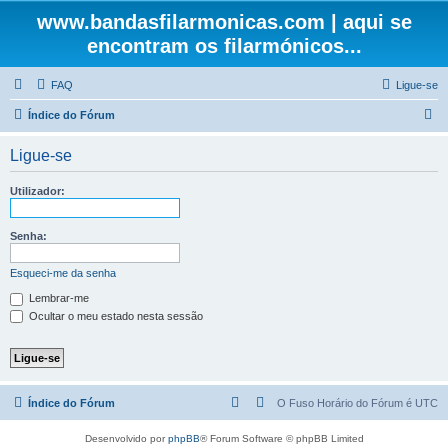
www.bandasfilarmonicas.com | aqui se
encontram os filarmónicos...
FAQ
Ligue-se
P
Índice do Fórum
e
Ligue-se
s
q
Utilizador:
u
i
Senha:
s
Esqueci-me da senha
a
Lembrar-me
r
Ocultar o meu estado nesta sessão
Índice do Fórum
O Fuso Horário do Fórum é
UTC
Desenvolvido por
phpBB
® Forum Software © phpBB Limited