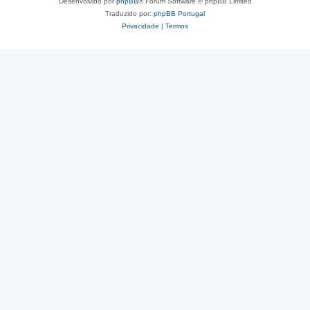
Desenvolvido por
phpBB
® Forum Software © phpBB Limited
Traduzido por:
phpBB Portugal
Privacidade
|
Termos